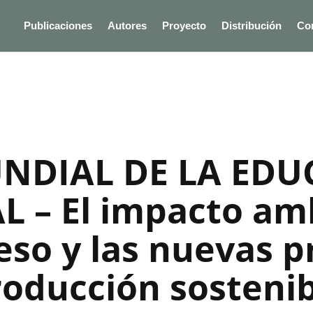
Publicaciones
Autores
Proyecto
Distribución
Co
NDIAL DE LA ED
 – El impacto amb
eso y las nuevas p
roducción sostenib