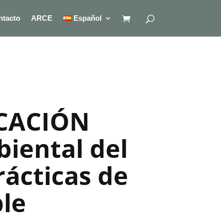
ntacto
ARCE
Español
UCACIÓN
iental del
rácticas de
le