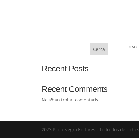
Inici
/
Cerca
No
Recent Posts
Recent Comments
No s'han trobat comentaris.
2023 Peón Negro Editores - Todos los derecho