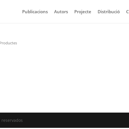
Publicacions
Autors
Projecte
Distribució
C
 Productes
 s'ha trobat cap producte que coincideixi amb la sele
s reservados