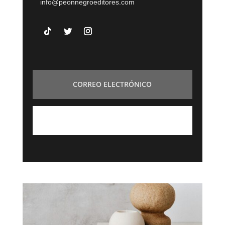
info@peonnegroeditores.com
SUSCRÍBETE A NUESTRA NEWSLETTER